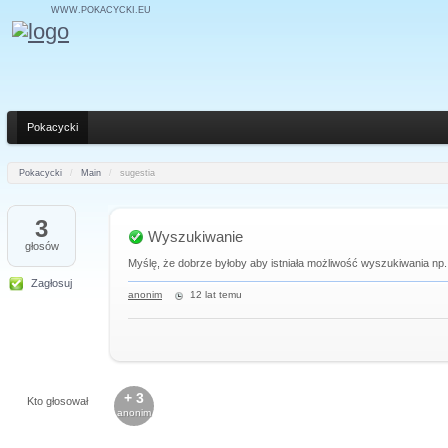
WWW.POKACYCKI.EU
Pokacycki
Pokacycki
/
Main
/
sugestia
3
Wyszukiwanie
głosów
Myślę, że dobrze byłoby aby istniała możliwość wyszukiwania np. 
Zagłosuj
anonim
12 lat temu
+ 3
Kto głosował
anonim