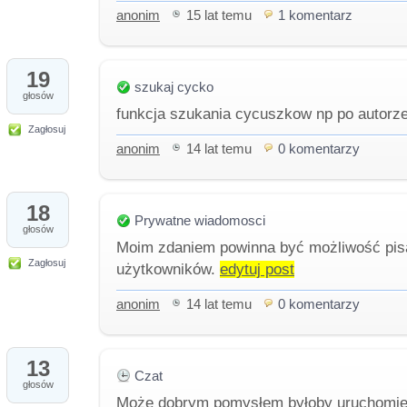
anonim
15 lat temu
1 komentarz
19
szukaj cycko
głosów
funkcja szukania cycuszkow np po autorz
Zagłosuj
anonim
14 lat temu
0 komentarzy
18
Prywatne wiadomosci
głosów
Moim zdaniem powinna być możliwość pis
Zagłosuj
użytkowników.
edytuj post
anonim
14 lat temu
0 komentarzy
13
Czat
głosów
Może dobrym pomysłem byłoby uruchomien