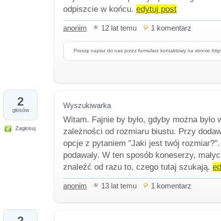
odpiszcie w końcu.
edytuj post
anonim
12 lat temu
1 komentarz
Proszę napisz do nas przez formularz kontaktowy na stronie
htt
2
Wyszukiwarka
głosów
Witam. Fajnie by było, gdyby można było 
Zagłosuj
zależności od rozmiaru biustu. Przy dodaw
opcje z pytaniem "Jaki jest twój rozmiar?"
podawały. W ten sposób koneserzy, małych
znaleźć od razu to, czego tutaj szukają.
ed
anonim
13 lat temu
1 komentarz
2