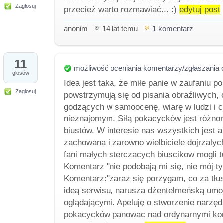
Zagłosuj
przecież warto rozmawiać... :)
edytuj post
anonim
14 lat temu
1 komentarz
11
możliwość oceniania komentarzy/zgłaszania 
głosów
Idea jest taka, że miłe panie w zaufaniu p
Zagłosuj
powstrzymują się od pisania obraźliwych,
godzących w samoocenę, wiarę w ludzi i c
nieznajomym. Siłą pokacycków jest różn
biustów. W interesie nas wszystkich jest 
zachowana i zarowno wielbiciele dojrzalych
fani małych sterczacych biuscikow mogli tu
Komentarz "nie podobają mi się, nie mój ty
Komentarz:"zaraz się porzygam, co za tłus
ideą serwisu, narusza dżentelmeńską um
oglądającymi. Apeluję o stworzenie narzę
pokacycków panowac nad ordynarnymi ko