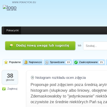
WWW.POKACYCKI.EU
Pokacycki
lub
Popularne
Najnowsze
Sprawdzane
Zaakceptowane
13
21
38
histogram rozkładu ocen zdjęcia
głosów
Proponuje pod zdjęciem poza średnią aryt
Zagłosuj
histogram (słupkowy albo liniowy, obojętn
Zdemaskowałoby to "jedynkowanie" niektóry
oczywiste że średnie niektórych Pań są z