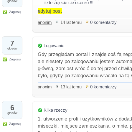
głosów
ile te zdjecie sie oceniło !!!!
edytuj post
Zagłosuj
anonim
14 lat temu
0 komentarzy
7
Logowanie
głosów
Gdy przeglądam portal i znajdę coś fajnego
Zagłosuj
ale niestety po zalogowaniu jestem autom
główną, zamiast wrócić do tej przed chwil
było, gdyby po zalogowaniu wracało na tą
anonim
13 lat temu
0 komentarzy
6
Kilka rzeczy
głosów
1. utworzenie profili użytkowników z doda
Zagłosuj
miseczki, miejsce zamieszkania, o mnie, 