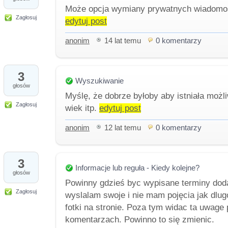
Może opcja wymiany prywatnych wiadomo
Zagłosuj
edytuj post
anonim
14 lat temu
0 komentarzy
3
Wyszukiwanie
głosów
Myślę, że dobrze byłoby aby istniała moż
Zagłosuj
wiek itp.
edytuj post
anonim
12 lat temu
0 komentarzy
3
Informacje lub reguła - Kiedy kolejne?
głosów
Powinny gdzieś byc wypisane terminy doda
Zagłosuj
wyslalam swoje i nie mam pojęcia jak dlug
fotki na stronie. Poza tym widac ta uwag
komentarzach. Powinno to się zmienic.