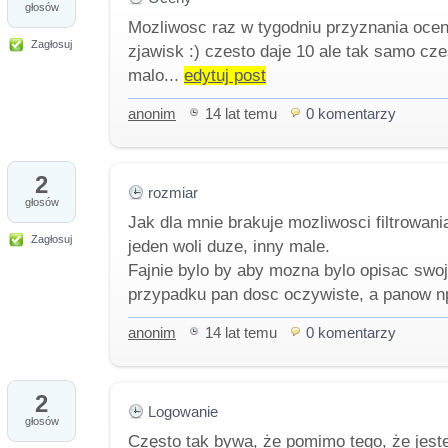
głosów
Mozliwosc raz w tygodniu przyznania ocen
Zagłosuj
zjawisk :) czesto daje 10 ale tak samo cz
malo...
edytuj post
anonim
14 lat temu
0 komentarzy
2
rozmiar
głosów
Jak dla mnie brakuje mozliwosci filtrowan
Zagłosuj
jeden woli duze, inny male.
Fajnie bylo by aby mozna bylo opisac swoj
przypadku pan dosc oczywiste, a panow n
anonim
14 lat temu
0 komentarzy
2
Logowanie
głosów
Często tak bywa, że pomimo tego, że jes