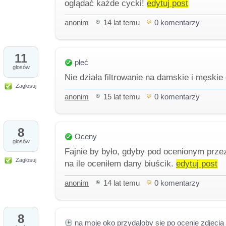
oglądać każde cycki!
edytuj post
anonim
14 lat temu
0 komentarzy
11
płeć
głosów
Nie działa filtrowanie na damskie i męskie
Zagłosuj
anonim
15 lat temu
0 komentarzy
8
Oceny
głosów
Fajnie by było, gdyby pod ocenionym prze
Zagłosuj
na ile oceniłem dany biuścik.
edytuj post
anonim
14 lat temu
0 komentarzy
8
na moje oko przydałoby sie po ocenie zdjeci