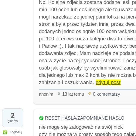
Np. Kolejne zdjecia zostana dodane jesli 
min 100 ocen lub coś innego ale to uwazam 
mogl narzekac ze jednej pani fotka na pie
stronie byla przez tydzien innej przez dwa
dodanych jedno osiagnie 100 ocen wskakuje
po 100 ocen wskocza kolejne dwa to równi
i Panow ;). I tak naprawdę uzytkownicy 
dodawania zdjec. Mam nadzieje ze podalam
ona w zycie na tej cycusnej stronce. I ocz
osób jak glosowały by wyeliminować zaniż
dla jednego lub max 2 kont by nie można b
zanizania i oszukiwania.
edytuj post
anonim
13 lat temu
0 komentarzy
2
RESET HASŁA/ZAPOMNIANE HASŁO
głosów
nie mogę się zalogować na swój nick
Zagłosuj
czy nie można w prosty sposób tego załat