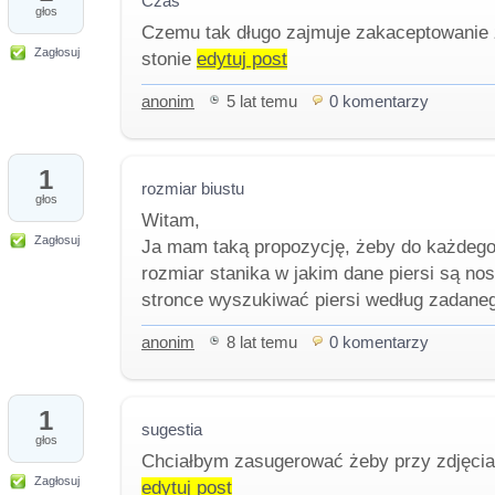
Czas
głos
Czemu tak długo zajmuje zakaceptowanie z
Zagłosuj
stonie
edytuj post
anonim
5 lat temu
0 komentarzy
1
rozmiar biustu
głos
Witam,
Zagłosuj
Ja mam taką propozycję, żeby do każdego
rozmiar stanika w jakim dane piersi są n
stronce wyszukiwać piersi według zadane
anonim
8 lat temu
0 komentarzy
1
sugestia
głos
Chciałbym zasugerować żeby przy zdjęciac
Zagłosuj
edytuj post