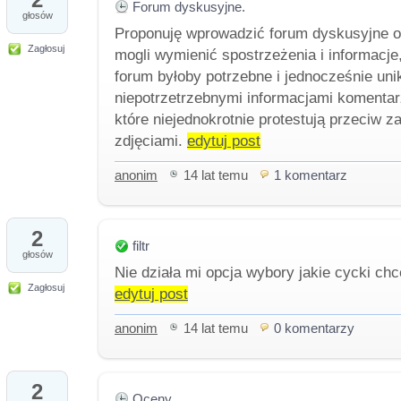
Forum dyskusyjne.
głosów
Proponuję wprowadzić forum dyskusyjne o
Zagłosuj
mogli wymienić spostrzeżenia i informacje, 
forum byłoby potrzebne i jednocześnie un
niepotrzetrzebnymi informacjami komentar
które niejednokrotnie protestują przeciw 
zdjęciami.
edytuj post
anonim
14 lat temu
1 komentarz
2
filtr
głosów
Nie działa mi opcja wybory jakie cycki ch
Zagłosuj
edytuj post
anonim
14 lat temu
0 komentarzy
2
Oceny