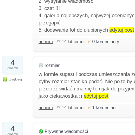
2. wysyłanie wiadomości
3. czat !!!
4. galeria najlepszych, najwyżej oceniany
przegapić"
5. dodawanie fot do ulubionych
edytuj post
anonim
14 lat temu
0 komentarzy
4
rozmiar
głosów
w formie sugestii podczas umieszczania z
Zagłosuj
byłby rozmiar stanika podać. Nie po to by 
przecież widać i ma się to nijak do przyje
jako ciekawostka ;)
edytuj post
anonim
14 lat temu
1 komentarz
4
Prywatne wiadomości
głosów