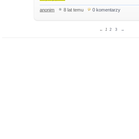
anonim
8 lat temu
0 komentarzy
←
1
2
3
→