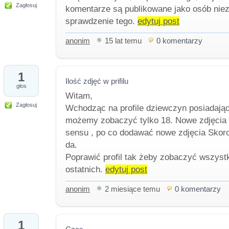
Zagłosuj
komentarze są publikowane jako osób nie
sprawdzenie tego.
edytuj post
anonim
15 lat temu
0 komentarzy
1
Ilość zdjęć w prifilu
głos
Witam,
Zagłosuj
Wchodząc na profile dziewczyn posiadając
możemy zobaczyć tylko 18. Nowe zdjęcia na
sensu , po co dodawać nowe zdjęcia Skoro
da.
Poprawić profil tak żeby zobaczyć wszystki
ostatnich.
edytuj post
anonim
2 miesiące temu
0 komentarzy
1